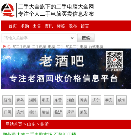
二手大全旗下的二手电脑大全网
专注个人二手电脑买卖信息发布
首页
求购
出售
资讯
标签
发布
留言
热点:
买二手电脑
二手电脑
电脑
二手
买卖二手电脑
台式电脑
济南
青岛
淄博
枣庄
东营
烟台
潍坊
济宁
泰安
威海
日照
滨州
德州
聊城
临沂
菏泽
莱芜
网站首页
>
山东
>
临沂
郑州最大的二手电脑市场:百脑汇四楼