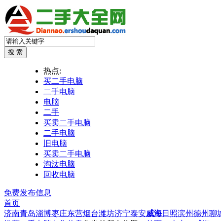
热点:
买二手电脑
二手电脑
电脑
二手
买卖二手电脑
二手电脑
旧电脑
买卖二手电脑
淘汰电脑
回收电脑
免费发布信息
首页
济南
青岛
淄博
枣庄
东营
烟台
潍坊
济宁
泰安
威海
日照
滨州
德州
聊