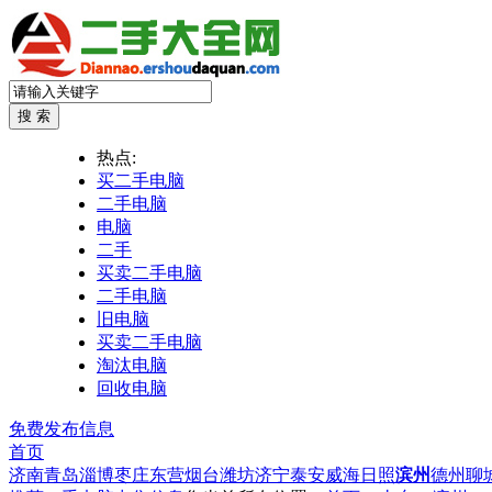
热点:
买二手电脑
二手电脑
电脑
二手
买卖二手电脑
二手电脑
旧电脑
买卖二手电脑
淘汰电脑
回收电脑
免费发布信息
首页
济南
青岛
淄博
枣庄
东营
烟台
潍坊
济宁
泰安
威海
日照
滨州
德州
聊