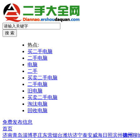
热点:
买二手电脑
二手电脑
电脑
二手
买卖二手电脑
二手电脑
旧电脑
买卖二手电脑
淘汰电脑
回收电脑
免费发布信息
首页
济南
青岛
淄博
枣庄
东营
烟台
潍坊
济宁
泰安
威海
日照
滨州
德州
聊