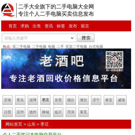
二手大全旗下的二手电脑大全网
专注个人二手电脑买卖信息发布
首页
求购
出售
资讯
标签
发布
留言
热点:
买二手电脑
二手电脑
电脑
二手
买卖二手电脑
台式电脑
济南
青岛
淄博
枣庄
东营
烟台
潍坊
济宁
泰安
威海
日照
滨州
德州
聊城
临沂
菏泽
莱芜
网站首页
>
山东
>
枣庄
个人二手笔记本电脑交易平台