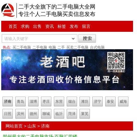
二手大全旗下的二手电脑大全网
专注个人二手电脑买卖信息发布
首页
求购
出售
资讯
标签
发布
留言
热点:
买二手电脑
二手电脑
电脑
二手
买卖二手电脑
台式电脑
济南
青岛
淄博
枣庄
东营
烟台
潍坊
济宁
泰安
威海
日照
滨州
德州
聊城
临沂
菏泽
莱芜
网站首页
>
山东
>
济南
郑州最大的二手电脑市场:百脑汇四楼