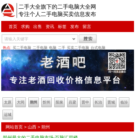
二手大全旗下的二手电脑大全网
专注个人二手电脑买卖信息发布
首页
求购
出售
资讯
标签
发布
留言
热点:
买二手电脑
二手电脑
电脑
二手
买卖二手电脑
台式电脑
太原
大同
朔州
忻州
阳泉
吕梁
晋中
长治
晋城
临汾
运城
网站首页
>
山西
>
朔州
郑州最大的二手电脑市场:百脑汇四楼