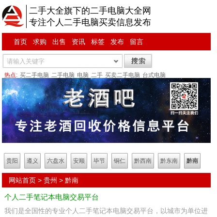
二手大全旗下的二手电脑大全网
专注个人二手电脑买卖信息发布
首页
求购
出售
资讯
标签
发布
留言
热点:
买二手电脑
二手电脑
电脑
二手
买卖二手电脑
台式电脑
贵阳
遵义
六盘水
安顺
毕节
铜仁
黔西南
黔东南
黔南
网站首页
>
贵州
>
黔南
个人二手笔记本电脑交易平台
我们是全国性的专业个人二手笔记本电脑交易平台，以城市为单位进